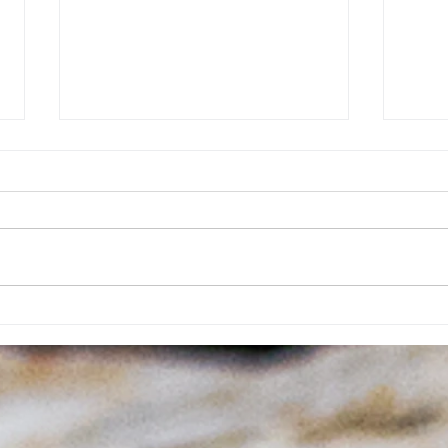
Tonic & Fusion ALCHEMICO
Reînv
& PATER
PAT