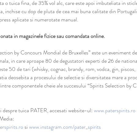
a o tuica fina, de 35% vol alc, care este apoi imbuteliata in sti
ta, inchise cu dop de pluta de cea mai buna calitate din Portugali
erpress aplicate si numerotate manual.
onata in magazinele fizice sau comandata online.
lection by Concours Mondial de Bruxelles” este un eveniment de
nala, in care aproape 80 de degustatori experti de 26 de national
este 50 de tari (whisky, cognac, brandy, rom, vodca, gin, piscos, g
tatia deosebita a procesului de selectie si diversitatea mare a pro
dintre componentele cheie ale succesului “Spirits Selection by
i despre tuica PATER, accesati website-ul: 
www.paterspirits.ro
 Media: 
rspirits.ro
 si 
www.instagram.com/pater_spirits