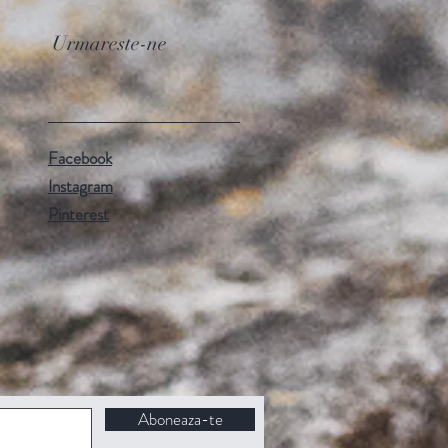
Urmareste-ne
Facebook
Instagram
Pinterest
Aboneaza-te