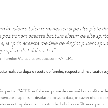
 in valoare tuica romaneasca si pe alte piete dec
sa pozitionam aceasta bautura alaturi de alte spirt
, iar prin aceasta medalie de Argint putem spun
propiem de telul nostru”
tii familiei Marasoiu, producatorii PATER..
te realizata dupa o reteta de familie, respectand insa toate regu
oiu, pentru PATER se folosesc prune de cea mai buna calitate de 
mentate si apoi sunt distilate o singura data, in cazan clasic de c
tureaza timp de un an in butoi de dud si nu se filtreaza, pentru 