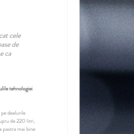
at cele 
oase de 
e ca 
lile tehnologiei 
pe dealurile 
upru de 220 litri, 
a pastra mai bine 