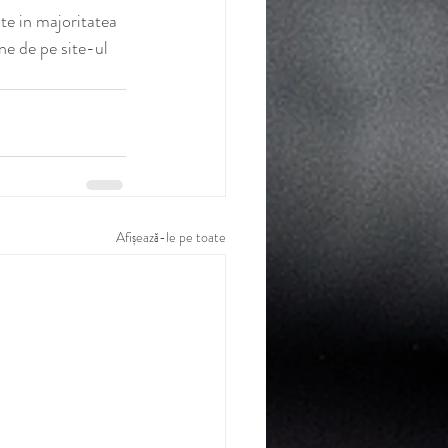
te in majoritatea 
ne de pe site-ul 
Afișează-le pe toate