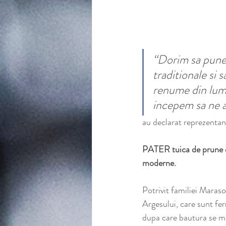
“Dorim sa punem
traditionale si 
renume din lume
incepem sa ne a
au declarat reprezentan
PATER tuica de prune es
moderne.
Potrivit familiei Maras
Argesului, care sunt fer
dupa care bautura se ma