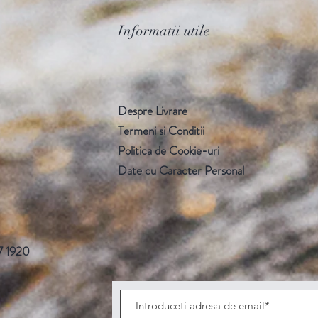
Informatii utile
Despre Livrare
Termeni si Conditii
Politica de Cookie-uri
Date cu Caracter Personal
 1920