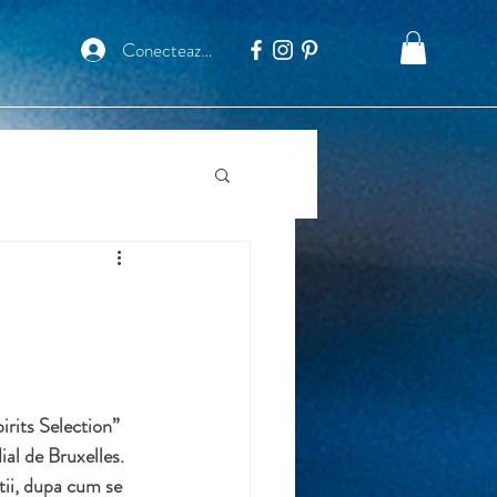
Conectează-te
rits Selection” 
al de Bruxelles. 
tii, dupa cum se 