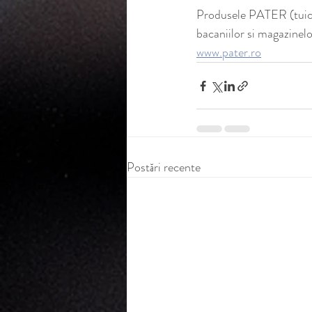
Produsele PATER (tuica d
bacaniilor si magazinelo
www.pater.ro
Postări recente