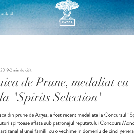
ontact
. 2019
2 min de citit
ca de Prune, medaliat cu
 "Spirits Selection"
 din prune de Arges, a fost recent medaliata la Concursul “Spi
turi spirtoase aflata sub patronajul reputatului Concours Mondi
tizanal al unei familii cu o vechime in domeniu de cinci genera