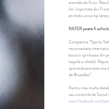
aromele de fruct. Rezult
litri importate din Fran
eticheta unica tip lett
PATER poate fi achiziti
Competitia “Spirits Se
recunoastere internatio
bauturi spiritoase din p
tequila si altele). Repu
spre evaluare este una 
de Bruxelles”.
Pentru mai multe detali
sau conturile de Social
www.facebook.com/pate