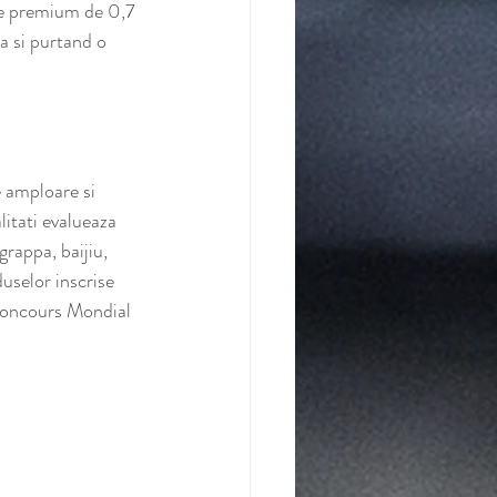
cle premium de 0,7 
a si purtand o 
 amploare si 
itati evalueaza 
rappa, baijiu, 
duselor inscrise 
 Concours Mondial 