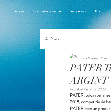
Acasa
Produsele noastre
Despre noi
Blog
C
All Posts
Irina Marasoiu
5 sept
PATER Tui
ARGINT la
Actualizată în:
9 mai 2023
PATER, tuica romaneasca
2018, competitie de bau
PATER este un produs ar