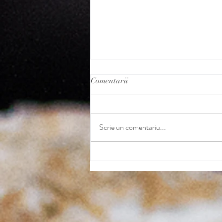
Comentarii
Scrie un comentariu...
Fără stele Michelin acasă, ţuica
de prune PATER este
ambasadorul României într-un
restaurant cu stele Michelin din
Berlin.