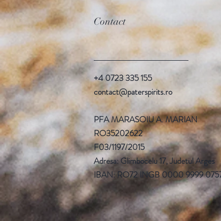
Contact
+4 0723 335 155
contact@paterspirits.ro
PFA MARASOIU A. MARIAN
RO35202622
F03/1197/2015
Adresa: Glimbocelu 17, Judetul Arges
IBAN: RO72 INGB 0000 9999 0757