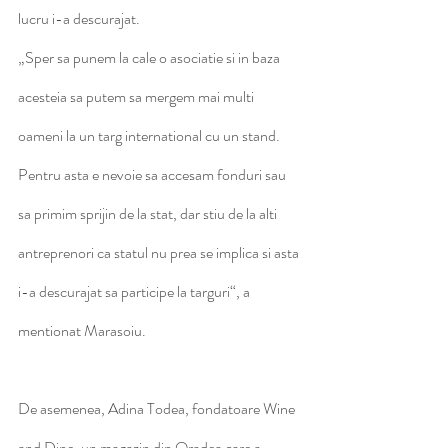
lucru i-a descurajat.
„Sper sa punem la cale o asociatie si in baza 
acesteia sa putem sa mergem mai multi 
oameni la un targ international cu un stand. 
Pentru asta e nevoie sa accesam fonduri sau 
sa primim sprijin de la stat, dar stiu de la alti 
antreprenori ca statul nu prea se implica si asta 
i-a descurajat sa participe la targuri“, a 
mentionat Marasoiu.
De asemenea, Adina Todea, fon­datoare Wine 
and Dine, un magazin din Oradea care a 