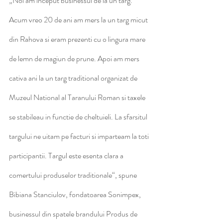
„Noi am inceput businessul de la un targ. 
Acum vreo 20 de ani am mers la un targ micut 
din Rahova si eram prezenti cu o lingura mare 
de lemn de magiun de prune. Apoi am mers 
cativa ani la un targ traditional organizat de 
Muzeul National al Taranului Roman si taxele 
se stabileau in functie de cheltuieli. La sfarsitul 
targului ne uitam pe facturi si imparteam la toti 
participantii. Targul este esenta clara a 
comertului produselor traditionale“, spune 
Bibiana Stanciulov, fondatoarea Sonimpex, 
businessul din spatele brandului Produs de 