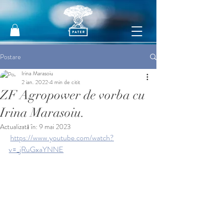
Postare
Irina Marasoiu
2 ian. 2022
4 min de citit
ZF Agropower de vorba cu
Irina Marasoiu.
Actualizată în:
9 mai 2023
https://www.youtube.com/watch?
v=_jRuGxaYNNE