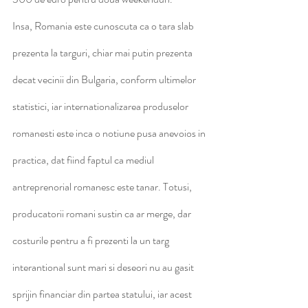
Insa, Romania este cunoscuta ca o tara slab 
prezenta la targuri, chiar mai putin prezenta 
decat vecinii din Bulgaria, con­form ultimelor 
statistici, iar interna­tionalizarea produselor 
romanesti este inca o notiune pusa anevoios in 
practica, dat fiind faptul ca mediul 
antreprenorial romanesc este tanar. Totusi, 
producatorii romani sustin ca ar merge, dar 
costurile pentru a fi prezenti la un targ 
interantional sunt mari si deseori nu au gasit 
sprijin financiar din partea statului, iar acest 