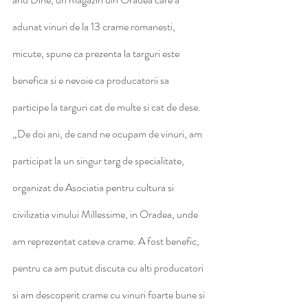
adunat vinuri de la 13 crame roma­nesti, 
micute, spune ca prezenta la targuri este 
benefica si e nevoie ca producatorii sa 
participe la targuri cat de multe si cat de dese.
„De doi ani, de cand ne ocupam de vinuri, am 
participat la un singur targ de specialitate, 
organizat de Asociatia pentru cultura si 
civilizatia vinului Millessime, in Oradea, unde 
am reprezentat cateva crame. A fost benefic, 
pentru ca am putut discuta cu alti producatori 
si am descoperit crame cu vinuri foarte bune si 