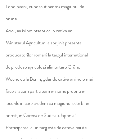
Topoloveni, cunoscut pentru magiunul de 
prune.
Apoi, ea isi aminteste ca in cativa ani 
Ministerul Agriculturii a sprijinit prezenta 
producatorilor romani la targul interna­tional 
de produse agricole si alimentare Grüne 
Woche de la Berlin, „dar de cativa ani nu o mai 
face si acum participam in nume propriu in 
locurile in care credem ca magiunul este bine 
primit, in Coreea de Sud sau Japonia“.
Participarea la un targ este de cateva mii de 