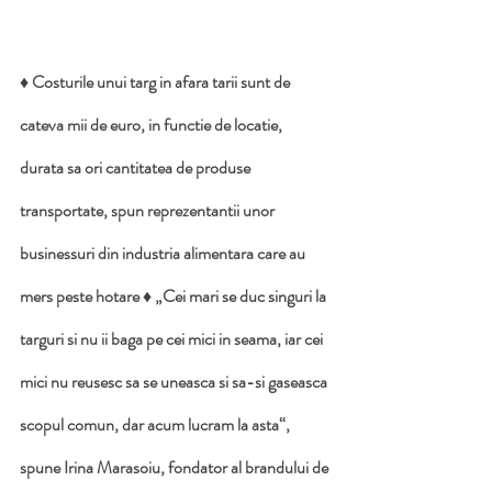
♦ Costurile unui targ in afara tarii sunt de 
cateva mii de euro, in functie de locatie, 
durata sa ori cantitatea de produse 
transportate, spun reprezentantii unor 
businessuri din industria alimentara care au 
mers peste hotare ♦ „Cei mari se duc singuri la 
targuri si nu ii baga pe cei mici in seama, iar cei 
mici nu reusesc sa se uneasca si sa-si gaseasca 
scopul comun, dar acum lucram la asta“, 
spune Irina Marasoiu, fondator al brandului de 