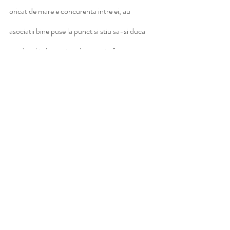
oricat de mare e concurenta intre ei, au 
asociatii bine puse la punct si stiu sa-si duca 
produsul in lume si sa-l scoata in fata. 
Uniunea cred ca e raspunsul pentru a paticipa 
la targuri. (...) Cred ca si vecinii nostri au si mai 
mult suport din partea statului, dar cred ca 
sunt si mai uniti. La noi, cei mari se duc singuri 
la targuri si nu ii baga pe cei mici in seama, iar 
cei mici nu reusesc sa se uneasca si sa-si 
gaseasca scopul comun, dar acum lucram la 
asta“, a afirmat antreprenoarea.