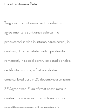
tuica traditionala Pater.
Targurile internationale pentru industria 
agroalimentara sunt unica cale ca micii 
producatori sa vina in intampinarea cererii, in 
crestere, din strainatate pentru produsele 
romanesti, in special pentru cele traditionale si 
certificate ca atare, a fost una dintre 
concluziile editiei din 20 decembrie a emisiunii 
ZF Agropower. Ei au afirmat acest lucru in 
contextul in care costurile cu transportul sunt 
semnificative pentru a livra produse in 