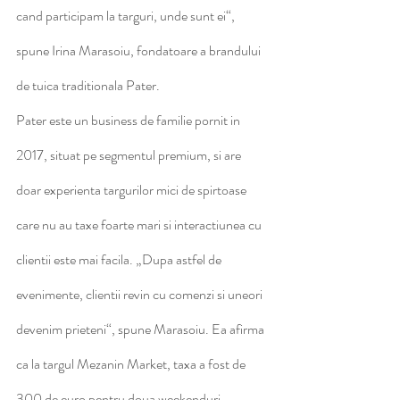
cand participam la targuri, unde sunt ei“, 
spune Irina Marasoiu, fondatoare a brandului 
de tuica traditionala Pater.
Pater este un business de familie pornit in 
2017, situat pe segmentul premium, si are 
doar experienta targurilor mici de spirtoase 
care nu au taxe foarte mari si interactiunea cu 
clientii este mai facila. „Dupa astfel de 
evenimente, clientii revin cu comenzi si uneori 
devenim prieteni“, spune Marasoiu. Ea afirma 
ca la targul Mezanin Market, taxa a fost de 
300 de euro pentru doua weekenduri.  