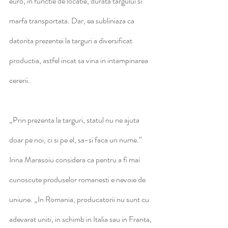
euro, in functie de locatie, durata targului si 
marfa transportata. Dar, ea subliniaza ca 
datorita prezentei la targuri a diversificat 
productia, astfel incat sa vina in intampinarea 
cererii.
„Prin prezenta la targuri, statul nu ne ajuta 
doar pe noi, ci si pe el, sa-si faca un nume.“ 
Irina Marasoiu considera ca pentru a fi mai 
cunoscute produselor romanesti e nevoie de 
uniune. „In Romania, producatorii nu sunt cu 
adevarat uniti, in schimb in Italia sau in Franta, 