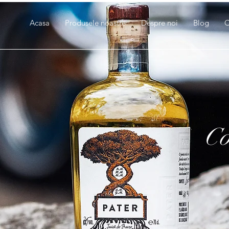
Acasa
Produsele noastre
Despre noi
Blog
C
Co