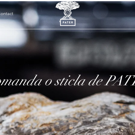
ontact
manda o sticla de PA