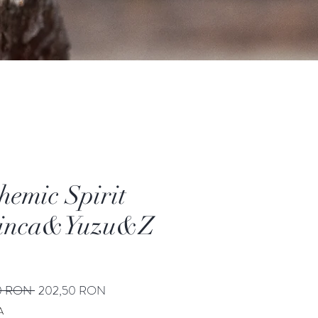
hemic Spirit
linca&Yuzu&Z
Preț
Preț
0 RON 
202,50 RON
normal
redus
A