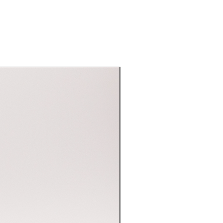
ate: 0.50l
.: 50%
co Soda Mixer Yuzu
, un complet
ce deosebit format din Yuzu, Lime,
andarin, genial în asociere cu
de prune și pere, cu votcă, limoncelo
aluri de bergamotă.
co Tonic Zero,
apa tonică obișnuită,
, cu o cadență corectă a chininei și
 guilt-free. Două calorii.