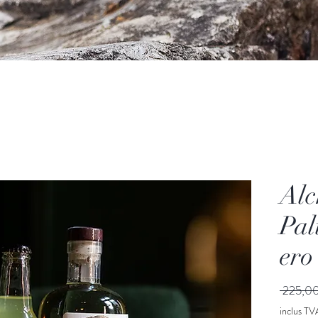
Alc
Pa
ero
 225,0
inclus TV