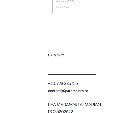
230,50 RON
inclus TVA
Contact
+4 0723 335 155
contact@paterspirits.ro
PFA MARASOIU A. MARIAN
RO35202622