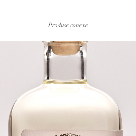
Capacit
Vol Alc
Alchemi
Produse conexe
de citri
Lemon, M
țuicile 
și cordi
Alchemi
cinstită
integral