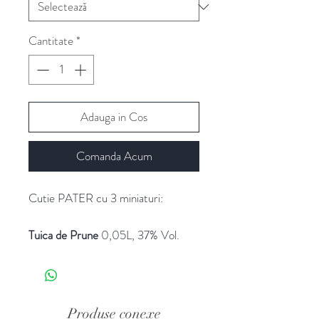
Cantitate
*
Adauga in Cos
Comanda Acum
Cutie PATER cu 3 miniaturi:
Tuica de Prune
0,05L, 37% Vol.
Alc.
Tuica de Prune este impetuoasa si
ofera un parfum dulce de prune
uscate cu rachiu, de flori impletite
Produse conexe